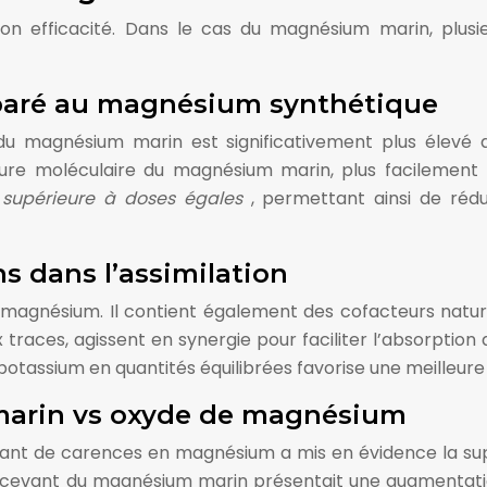
 son efficacité. Dans le cas du magnésium marin, plus
paré au magnésium synthétique
du magnésium marin est significativement plus élevé 
ure moléculaire du magnésium marin, plus facilement r
té supérieure à doses égales
, permettant ainsi de rédu
s dans l’assimilation
agnésium. Il contient également des cofacteurs naturels
 traces, agissent en synergie pour faciliter l’absorption 
 potassium en quantités équilibrées favorise une meilleu
marin vs oxyde de magnésium
ant de carences en magnésium a mis en évidence la sup
ecevant du magnésium marin présentait une augmentation