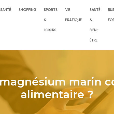
SANTÉ
SHOPPING
SPORTS
VIE
SANTÉ
BUS
&
PRATIQUE
&
FO
LOISIRS
BIEN-
ÊTRE
le magnésium mari
alimentaire ?