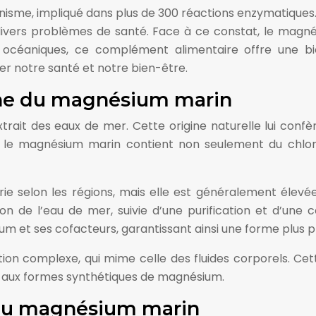
nisme, impliqué dans plus de 300 réactions enzymatiques.
ivers problèmes de santé. Face à ce constat, le magn
océaniques, ce complément alimentaire offre une biodi
ser notre santé et notre bien-être.
ine du magnésium marin
ait des eaux de mer. Cette origine naturelle lui confè
 le magnésium marin contient non seulement du chloru
 selon les régions, mais elle est généralement élevée
on de l’eau de mer, suivie d’une purification et d’un
m et ses cofacteurs, garantissant ainsi une forme plus p
n complexe, qui mime celle des fluides corporels. Cette 
és aux formes synthétiques de magnésium.
n du magnésium marin