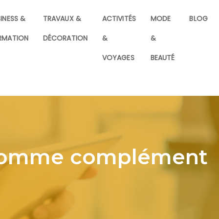
INESS &
TRAVAUX &
ACTIVITÉS
MODE
BLOG
RMATION
DÉCORATION
&
&
VOYAGES
BEAUTÉ
n comme complément