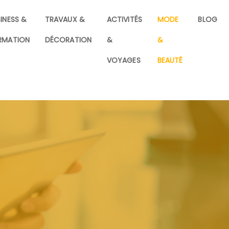
INESS &
TRAVAUX &
ACTIVITÉS
MODE
BLOG
RMATION
DÉCORATION
&
&
VOYAGES
BEAUTÉ