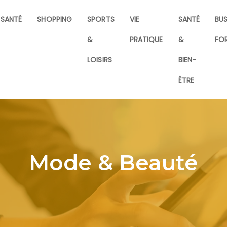
SANTÉ
SHOPPING
SPORTS
VIE
SANTÉ
BUS
&
PRATIQUE
&
FO
LOISIRS
BIEN-
ÊTRE
Mode & Beauté