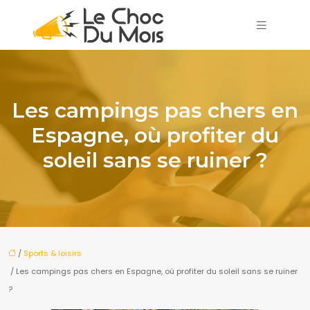
Les campings pas chers en
Espagne, où profiter du
soleil sans se ruiner ?
/
Sports & loisirs
/ Les campings pas chers en Espagne, où profiter du soleil sans se ruiner
?