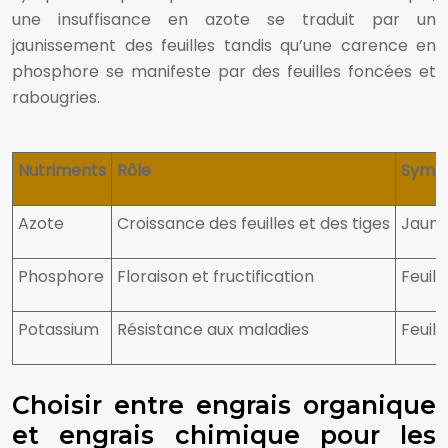
une insuffisance en azote se traduit par un
jaunissement des feuilles tandis qu’une carence en
phosphore se manifeste par des feuilles foncées et
rabougries.
Nutriments
Rôle
Symp
Azote
Croissance des feuilles et des tiges
Jauni
Phosphore
Floraison et fructification
Feuill
Potassium
Résistance aux maladies
Feuill
Choisir entre engrais organique
et engrais chimique pour les