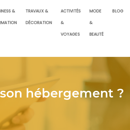
INESS &
TRAVAUX &
ACTIVITÉS
MODE
BLOG
RMATION
DÉCORATION
&
&
VOYAGES
BEAUTÉ
r son hébergement ?