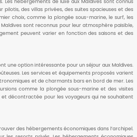
ous. Les hébergements de luxe aux Maldives sont connus
pilotis, des villas privées, des suites spacieuses et des
mier choix, comme la plongée sous-marine, le surf, les
 Maldives sont reconnus pour leur atmosphère paisible,
ergement peuvent varier en fonction des saisons et des
t une option intéressante pour un séjour aux Maldives.
ûteuses. Les services et équipements proposés varient
astronomiques et de charmants bars en bord de mer. Les
cursions comme la plongée sous-marine et des visites
 et décontractée pour les voyageurs qui ne souhaitent
e trouver des hébergements économiques dans l’archipel.
 sur les resorts privés. Les hébergements économiques