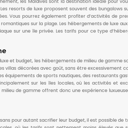
finement, les Maldives sont la destination idéale pour v
. Les resorts de luxe proposent souvent des bungalows sur 
vées. Vous pourrez également profiter d’activités de pre
s romantiques sur la plage. Les hébergements de luxe aux
aque sur une île privée. Les tarifs pour ce type d’héb
me
uxe et budget, les hébergements de milieu de gamme son
 villas décorées avec goût, sans être excessivement co
, des équipements de sports nautiques, des restaurants g
palement sur les îles locales, où les activités et ex
de milieu de gamme offrent donc une expérience luxueuse
sans pour autant sacrifier leur budget, il est possible d
ocales, où les tarifs sont nettement moins élevés que