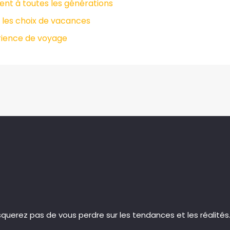
ent à toutes les générations
s les choix de vacances
érience de voyage
isquerez pas de vous perdre sur les tendances et les réalités