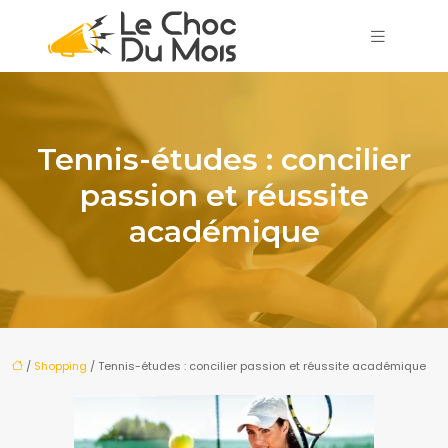
Tennis-études : concilier
passion et réussite
académique
/
Shopping
/ Tennis-études : concilier passion et réussite académique