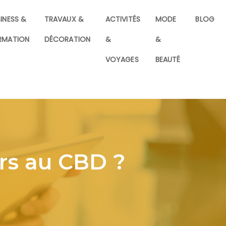
INESS &
TRAVAUX &
ACTIVITÉS
MODE
BLOG
RMATION
DÉCORATION
&
&
VOYAGES
BEAUTÉ
urs au CBD ?