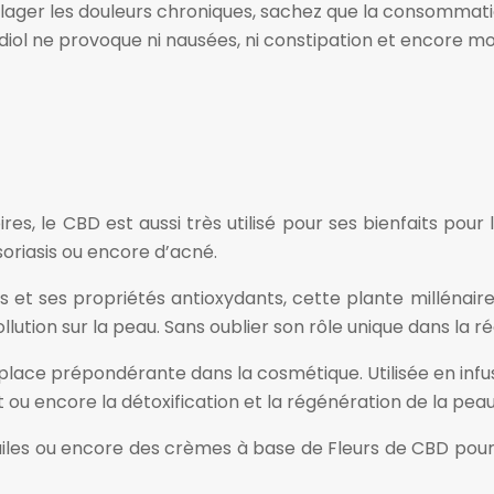
oulager les douleurs chroniques, sachez que la consomma
abidiol ne provoque ni nausées, ni constipation et encore 
res, le CBD est aussi très utilisé pour ses bienfaits pou
oriasis ou encore d’acné.
s et ses propriétés antioxydants, cette plante millénaire 
llution sur la peau. Sans oublier son rôle unique dans la r
 place prépondérante dans la cosmétique. Utilisée en infus
 ou encore la détoxification et la régénération de la pea
iles ou encore des crèmes à base de Fleurs de CBD pour p