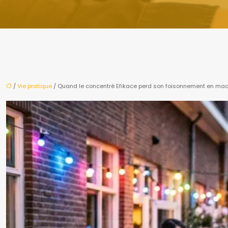
/
Vie pratique
/ Quand le concentré Efikace perd son foisonnement en ma