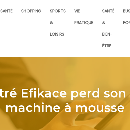
SANTÉ
SHOPPING
SPORTS
VIE
SANTÉ
BUS
&
PRATIQUE
&
FO
LOISIRS
BIEN-
ÊTRE
tré Efikace perd son
machine à mousse