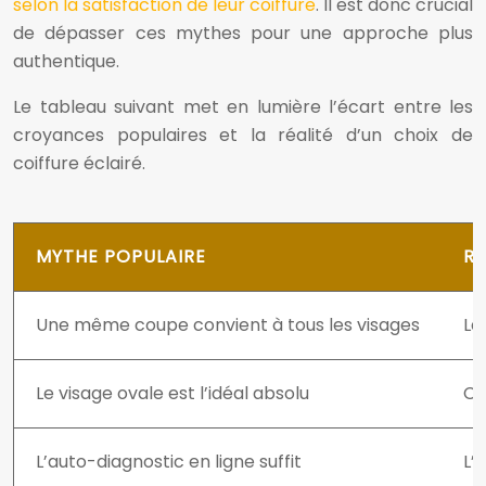
selon la satisfaction de leur coiffure
. Il est donc crucial
de dépasser ces mythes pour une approche plus
authentique.
Le tableau suivant met en lumière l’écart entre les
croyances populaires et la réalité d’un choix de
coiffure éclairé.
MYTHE POPULAIRE
RÉ
Une même coupe convient à tous les visages
La
Le visage ovale est l’idéal absolu
Ch
L’auto-diagnostic en ligne suffit
L’