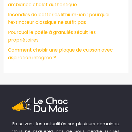
ambiance chalet authentique
Incendies de batteries lithium-ion : pourquoi
l’extincteur classique ne suffit pas
Pourquoi le poêle à granulés séduit les
propriétaires
Comment choisir une plaque de cuisson avec
aspiration intégrée ?
En suivant les actualités sur plusieurs domaines,
vous ne risquerez pas de vous perdre sur les