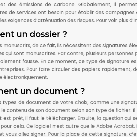
on et des émissions de carbone. Globalement, il perm
res de services ont besoin pour établir des campagnes à
 les exigences d’atténuation des risques. Pour voir plus d’in
ent un dossier ?
 manuscrits, de ce fait, ils nécessitent des signatures él
res qui sont manuscrites. Par contre, plusieurs personnes 
talement fausse. En ce moment, ce type de signature est 
prises. Pour faire circuler des papiers rapidement, d
ire électroniquement.
ment un document ?
s types de document de votre choix, comme une signature
r le contenu de son document selon son type de fichier. Il 
t est prêt, il faut le télécharger. Ensuite, la question qui 
iel pour cela. Ce logiciel n’est autre que le Adobe Acroba
 et vous allez signer. Pour la place de cette signature, c’