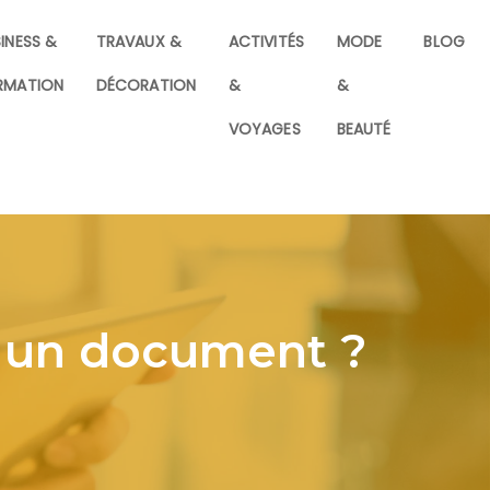
INESS &
TRAVAUX &
ACTIVITÉS
MODE
BLOG
RMATION
DÉCORATION
&
&
VOYAGES
BEAUTÉ
 un document ?