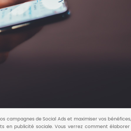
e vos campagnes de Social Ads et maximiser vos bénéfice
nts en publicité sociale. Vous verrez comment élabore