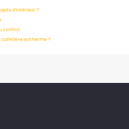
jets d’intérieur ?
r
du confort
 cafetière isotherme ?