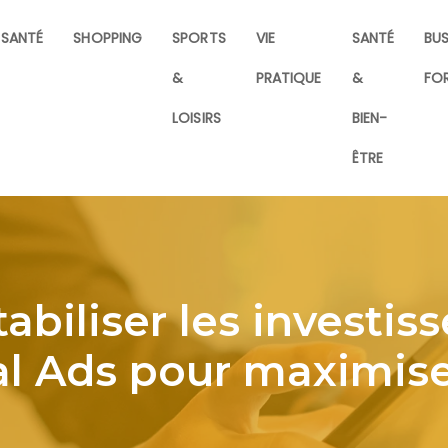
SANTÉ
SHOPPING
SPORTS
VIE
SANTÉ
BUS
&
PRATIQUE
&
FO
LOISIRS
BIEN-
ÊTRE
biliser les investis
l Ads pour maximiser