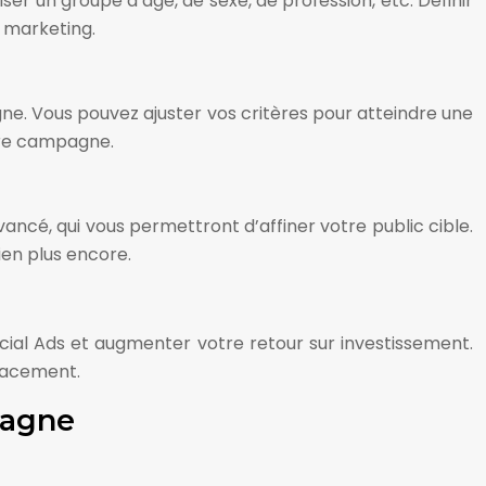
ser un groupe d’âge, de sexe, de profession, etc. Définir
 marketing.
gne. Vous pouvez ajuster vos critères pour atteindre une
otre campagne.
vancé, qui vous permettront d’affiner votre public cible.
ien plus encore.
ial Ads et augmenter votre retour sur investissement.
icacement.
pagne