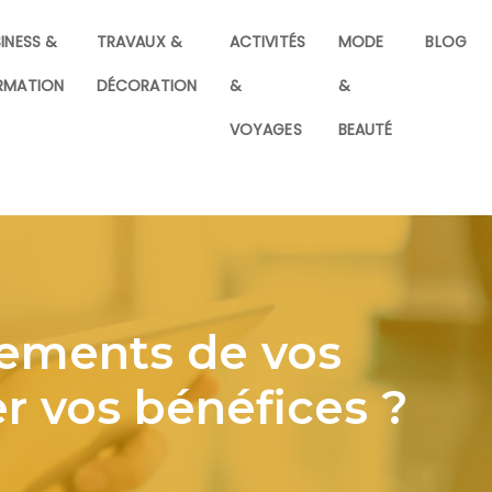
INESS &
TRAVAUX &
ACTIVITÉS
MODE
BLOG
RMATION
DÉCORATION
&
&
VOYAGES
BEAUTÉ
sements de vos
 vos bénéfices ?